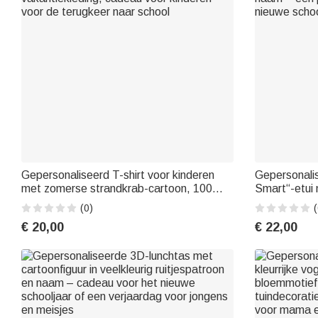
Gepersonaliseerd T-shirt voor kinderen
Gepersonali
met zomerse strandkrab-cartoon, 100%
Smart“-etui 
katoen, met naam – Zomerkleding,
jongens en m
(0)
(
vakantiekleding, cadeau voor kinderen
naam – een p
€ 20,00
€ 22,00
voor de terugkeer naar school
nieuwe schoo