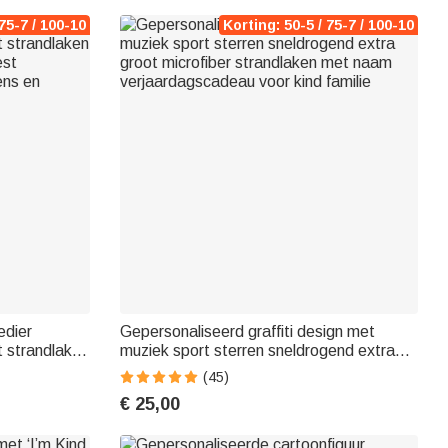
75-7 / 100-10
Korting: 50-5 / 75-7 / 100-10
edier
Gepersonaliseerd graffiti design met
t strandlaken
muziek sport sterren sneldrogend extra
est
groot microfiber strandlaken met naam
(45)
ens en
verjaardagscadeau voor kind familie
€ 25,00