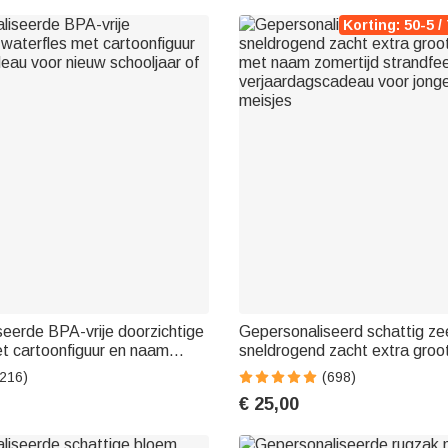
Korting: 50-5 / 
eerde BPA-vrije doorzichtige
Gepersonaliseerd schattig ze
t cartoonfiguur en naam
sneldrogend zacht extra groo
nieuw schooljaar of
met naam zomertijd strandfe
(216)
(698)
verjaardagscadeau voor jong
€ 25,00
meisjes