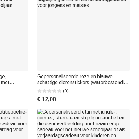
ge,
Gepersonaliseerde roze en blauwe
z met
schattige dierenstickers (waterbestendig)
etje en
met naam – voor het nieuwe schooljaar,
(0)
u voor
dagelijks gebruik en als kinderdagcadeau
€ 12,00
oljaar
voor jongens en meisjes