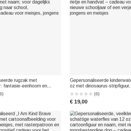
seerde rugzak met
Gepersonaliseerde kinderwate
r: fantasie-eenhoorn en
oz met dinosaurus-stripfiguur,
met naam; voor dagelijks
rietje en handvat – cadeau vo
0)
(0)
ug naar school,
nieuwe schooljaar of een verj
€ 19,00
adeau voor meisjes, jongens
jongens en meisjes