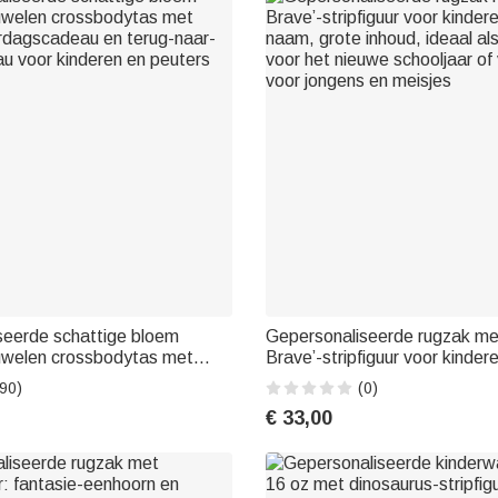
seerde schattige bloem
Gepersonaliseerde rugzak met
luwelen crossbodytas met
Brave’-stripfiguur voor kinder
rdagscadeau en terug-naar-
naam, grote inhoud, ideaal al
90)
(0)
u voor kinderen en peuters
voor het nieuwe schooljaar of
€ 33,00
voor jongens en meisjes