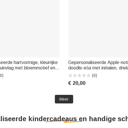
eerde hartvormige, kleurrijke
Gepersonaliseerde Apple-noti
tuinvlag met bloemmotief en
doodle-etui met initialen, dri
 tuindecoratie voor
naam, schoolbenodigdheden,
0)
(0)
 en jubilea, voor mama en
het nieuwe schooljaar of verj
€ 20,00
kinderen
Meer
iseerde kindercadeaus en handige sc