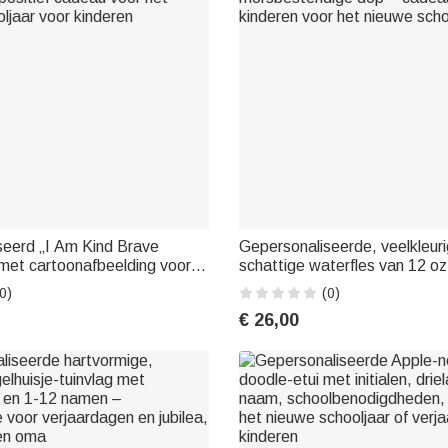
seerd „I Am Kind Brave
Gepersonaliseerde, veelkleuri
met cartoonafbeelding voor
schattige waterfles van 12 o
eisjes, met rasterpatroon en
cartoonfiguur en naam, met ri
0)
(0)
ositief cadeau voor het
morsbestendige dop – cadea
€ 26,00
ljaar voor kinderen
kinderen voor het nieuwe scho