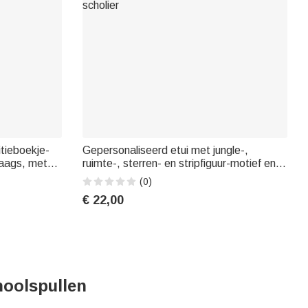
tieboekje-
Gepersonaliseerd etui met jungle-,
elaags, met
ruimte-, sterren- en stripfiguur-motief en
 cadeau voor
dinosaurusafbeelding, met naam erop –
(0)
aardag voor
cadeau voor het nieuwe schooljaar of als
€ 22,00
verjaardagscadeau voor kinderen en
scholier
hoolspullen