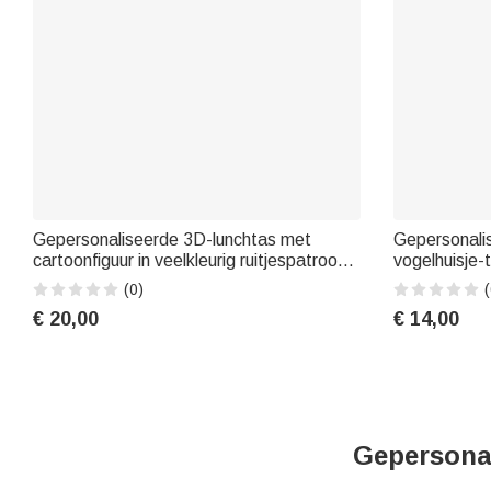
Gepersonaliseerde 3D-lunchtas met
Gepersonalis
cartoonfiguur in veelkleurig ruitjespatroon
vogelhuisje-
en naam – cadeau voor het nieuwe
1-12 namen –
(0)
(
schooljaar of een verjaardag voor jongens
verjaardagen
€ 20,00
€ 14,00
en meisjes
oma
Gepersonal