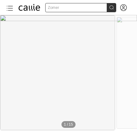


Zomer
1
/
15