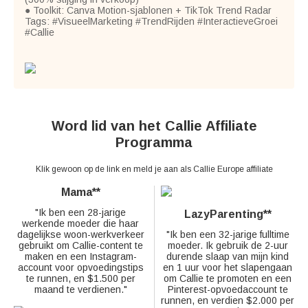
● Toolkit: Canva Motion-sjablonen + TikTok Trend Radar
Tags: #VisueelMarketing #TrendRijden #InteractieveGroei
#Callie
Word lid van het Callie Affiliate
Programma
Klik gewoon op de link en meld je aan als Callie Europe affiliate
Mama**
"Ik ben een 28-jarige
LazyParenting**
werkende moeder die haar
dagelijkse woon-werkverkeer
"Ik ben een 32-jarige fulltime
gebruikt om Callie-content te
moeder. Ik gebruik de 2-uur
maken en een Instagram-
durende slaap van mijn kind
account voor opvoedingstips
en 1 uur voor het slapengaan
te runnen, en $1.500 per
om Callie te promoten en een
maand te verdienen."
Pinterest-opvoedaccount te
runnen, en verdien $2.000 per