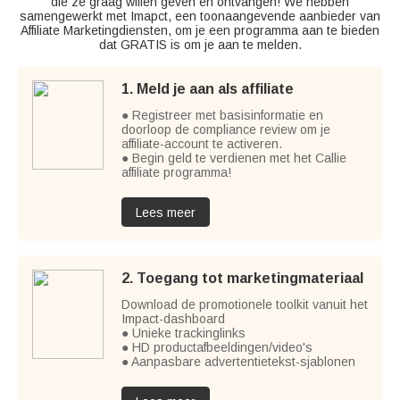
die ze graag willen geven en ontvangen! We hebben
samengewerkt met Imapct, een toonaangevende aanbieder van
Affiliate Marketingdiensten, om je een programma aan te bieden
dat GRATIS is om je aan te melden.
1. Meld je aan als affiliate
● Registreer met basisinformatie en
doorloop de compliance review om je
affiliate-account te activeren.
● Begin geld te verdienen met het Callie
affiliate programma!
Lees meer
2. Toegang tot marketingmateriaal
Download de promotionele toolkit vanuit het
Impact-dashboard
● Unieke trackinglinks
● HD productafbeeldingen/video's
● Aanpasbare advertentietekst-sjablonen