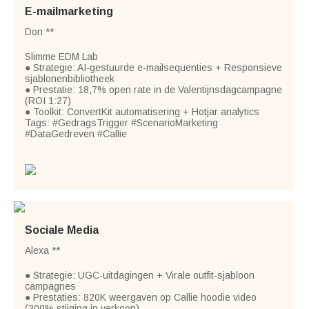
E-mailmarketing
Don **
Slimme EDM Lab
● Strategie: AI-gestuurde e-mailsequenties + Responsieve
sjablonenbibliotheek
● Prestatie: 18,7% open rate in de Valentijnsdagcampagne
(ROI 1:27)
● Toolkit: ConvertKit automatisering + Hotjar analytics
Tags: #GedragsTrigger #ScenarioMarketing
#DataGedreven #Callie
Sociale Media
Alexa **
● Strategie: UGC-uitdagingen + Virale outfit-sjabloon
campagnes
● Prestaties: 820K weergaven op Callie hoodie video
(300% stijging in verkoop)